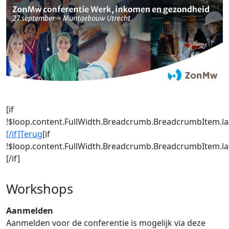
[if
!$loop.content.FullWidth.Breadcrumb.BreadcrumbItem.la
[/if]
Terug
[if
!$loop.content.FullWidth.Breadcrumb.BreadcrumbItem.la
[/if]
Workshops
Aanmelden
Aanmelden voor de conferentie is mogelijk via deze